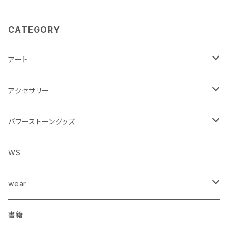
CATEGORY
アート
手描きアート
アクセサリー
Tシャツ
ブレスレット
パワーストーングッズ
ペンダント
ワンド
WS
ピアス
ペンデュラム
wear
原石
Tシャツ
書籍